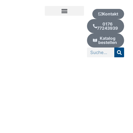
Zum
Inhalt
Kontakt
springen
Kur | Urlaub | Wellness
0176
77243939
Katalog
bestellen
Suche