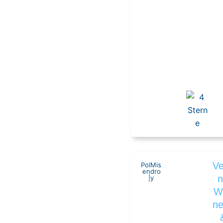
Ve
Pol
Mis
en
dro
|
y
W
n