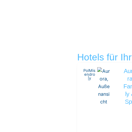
Hotels für I
Au
Pol
Mis
en
dro
r
|
y
Fa
ly
Sp