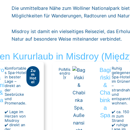
Die unmittelbare Nähe zum Wolliner Nationalpark biet
Möglichkeiten für Wanderungen, Radtouren und Nature
Misdroy ist damit ein vielseitiges Reiseziel, das Erhol
Natur auf besondere Weise miteinander verbindet.
hren Kururlaub in Misdroy (Międz
Komfortable
Ruhig
ro
Bagi
Pol
Mis
Zu
s Spa-Hotel
gelegene
en
dro
m
a
ński
in bester
|
y
Spa-Hotel
Hot
Lage –
im Grüne
el
mi
&
direkt an
–
der
strandnah
 &
Cha
Seebrücke
und
und
entspann
a
bink
Promenade.
wohnen.
a
✔️ Lage im
✔️ ca. 150
Spa
Herzen von
m zum
Misdroy
Strand
✔️ direkt an
✔️ ruhige
der
Lage im