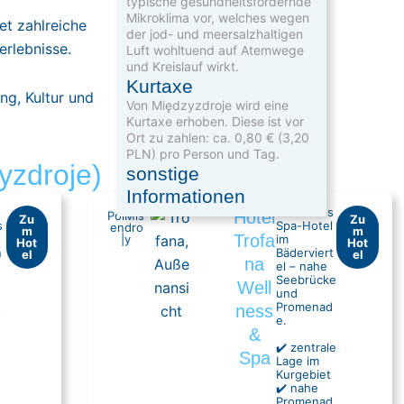
typische gesundheits­fördernde
Mikroklima vor, welches wegen
et zahlreiche
der jod- und meer­salz­haltigen
rlebnisse.
Luft wohltuend auf Atemwege
und Kreislauf wirkt.
Kurtaxe
ung, Kultur und
Von Międzyzdroje wird eine
Kurtaxe erhoben. Diese ist vor
Ort zu zahlen: ca. 0,80 € (3,20
PLN) pro Person und Tag.
yzdroje)
sonstige
Informationen
Modernes
Hotel
Pol
Mis
Zu
Zu
s
Spa-Hotel
en
dro
m
m
Trofa
|
y
im
Hot
Hot
n
Bäderviert
el
el
na
el – nahe
Seebrücke
Well
und
t
Promenad
ness
e.
&
✔️ zentrale
Spa
Lage im
Kurgebiet
✔️ nahe
Promenad