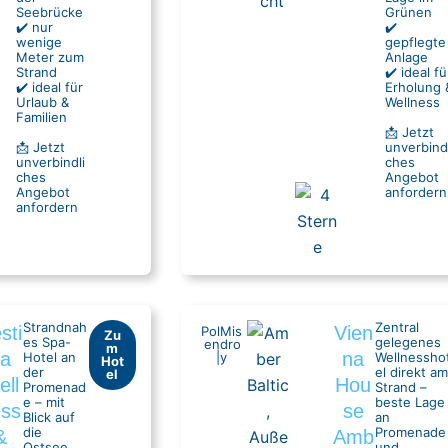
Seebrücke
Grünen
✔️ nur
✔️
wenige
gepflegte
Meter zum
Anlage
Strand
✔️ ideal fü
✔️ ideal für
Erholung 
Urlaub &
Wellness
Familien
📩 Jetzt
📩 Jetzt
unverbindl
unverbindli
ches
ches
Angebot
Angebot
anfordern
anfordern
Strandnah
Zentral
sti
Vien
Pol
Mis
Zu
es Spa-
gelegenes
en
dro
m
na
na
Hotel an
|
y
Wellnessho
Hot
der
el direkt am
el
ell
Hou
Promenad
Strand –
e – mit
beste Lage
ess
se
Blick auf
an
die
Promenade
&
Amb
Ostsee.
und