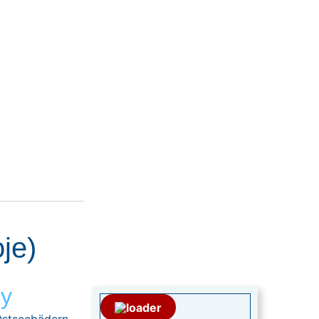
je)
oy
Ostseebädern