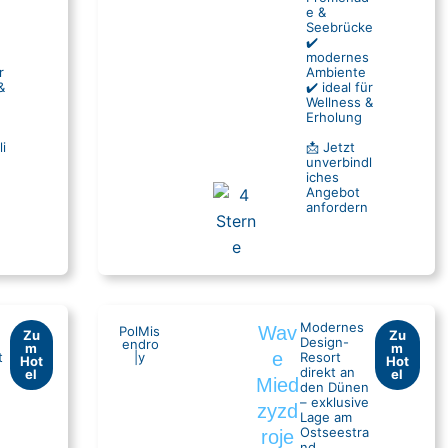
e &
Seebrücke
✔️
modernes
r
Ambiente
&
✔️ ideal für
Wellness &
Erholung
i
📩 Jetzt
unverbindl
iches
Angebot
anfordern
Modernes
Wav
Pol
Mis
Zu
Zu
Design-
en
dro
m
m
e
t
|
y
Resort
Hot
Hot
direkt an
el
el
Mied
den Dünen
– exklusive
zyzd
Lage am
Ostseestra
roje
nd.