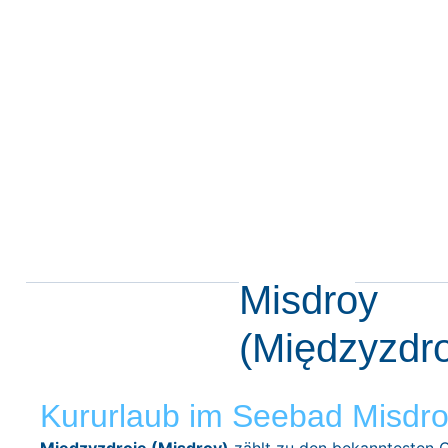
Misdroy
(Międzyzdro
Kururlaub im Seebad Misdr
Międzyzdroje (Misdroy)
zählt zu den bekanntesten 