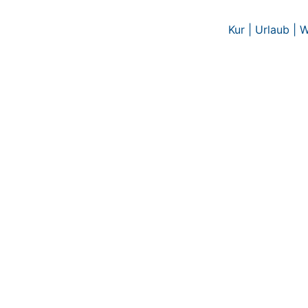
Zum
Inhalt
Kur | Urlaub | 
springen