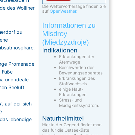
Die Wettervorhersage finden Sie
nde des Wolliner
auf
OpenWeather.
Informationen zu
herdorf zu
Misdroy
gene
(Międzyzdroje)
aubsatmosphäre.
Indikationen
Erkrankungen der
Atemwege
lange Promenade
Beschwerden des
m Fuße
Bewegungsapparates
Erkrankungen des
a und ideale
Stoffwechsels
en Seeluft.
einige Haut-
Erkrankungen
Stress- und
, auf der sich
Müdigkeitssyndrom.
e
Naturheilmittel
 das lebendige
Hier in der Gegend findet man
das für die Ostseeküste