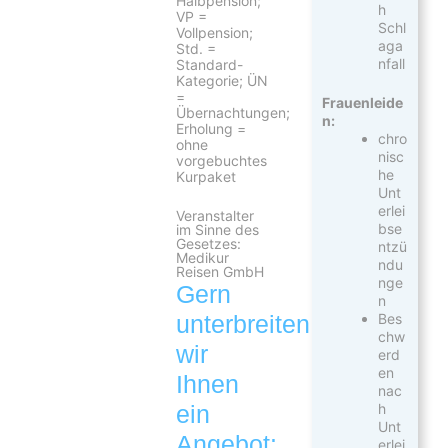
Halbpension;
h
VP =
Schl
Vollpension;
aga
Std. =
nfall
Standard-
Kategorie; ÜN
=
Frauenleide
Übernachtungen;
n:
Erholung =
chro
ohne
nisc
vorgebuchtes
he
Kurpaket
Unt
erlei
Veranstalter
bse
im Sinne des
Gesetzes:
ntzü
Medikur
ndu
Reisen GmbH
nge
Gern
n
Bes
unterbreiten
chw
wir
erd
en
Ihnen
nac
h
ein
Unt
Angebot:
erlei