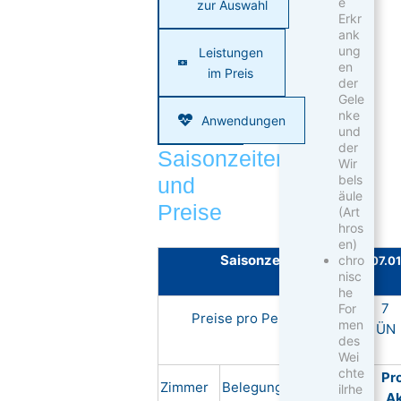
e
zur Auswahl
Erkr
ank
ung
Leistungen
en
im Preis
der
Gele
nke
Anwendungen
und
der
Saisonzeiten
Wir
bels
und
äule
Preise
(Art
hros
en)
Saisonzeiten
chro
07.01
nisc
he
7
For
Preise pro Person in €
men
ÜN
des
Wei
chte
Pr
Zimmer
Belegung
Verpflegung
ilrhe
Ak