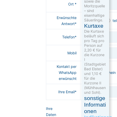
sowie die
Ort *
Moritz­quelle
– sind
eisenhaltige
Erwünschte
Säuerlinge.
Mail
te
Antwort*
Kurtaxe
Die Kurtaxe
beläuft sich
Telefon*
pro Tag pro
Person auf
2,20 € für
Mobil
die Kurzone
I
(Stadtgebiet
Kontakt per
Bad Elster)
WhatsApp
ja
nein
und 1,10 €
für die
erwünscht
Kurzone II
(Mühlhausen
Ihre Email*
und Sohl).
sonstige
Informati
Ihre
onen
Daten