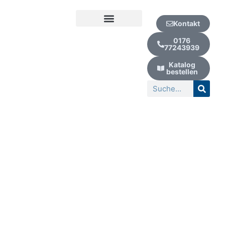
Zum
Inhalt
Kontakt
springen
Kur | Urlaub | Wellness
0176
77243939
Katalog
bestellen
Suche