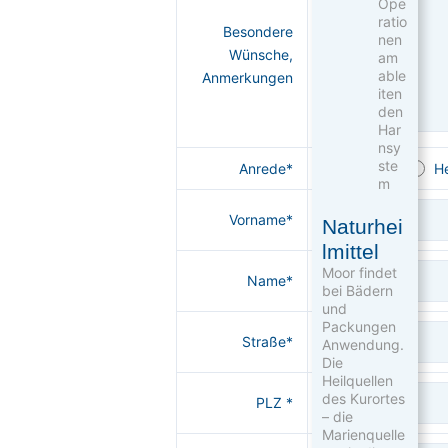
Ope
ratio
Besondere
nen
Wünsche,
am
able
Anmerkungen
iten
den
Har
nsy
ste
Anrede*
Frau
H
m
Vorname*
Naturhei
lmittel
Moor findet
Name*
bei Bädern
und
Packungen
Straße*
Anwendung.
Die
Heilquellen
des Kurortes
PLZ *
– die
Marienquelle