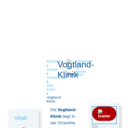
aktualisiert
Startseite
Vogtland-
am
»
18.
Europa
Januar
Klinik
»
2024
Deutschland
»
Bad
Elster
»
Vogtland-
Klinik
Die
Vogtland-
Klinik
liegt in
Inhalt
der Ortsmitte
Die