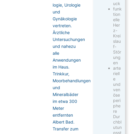
uck
logie, Urologie
funk
und
tion
Gynäkologie
elle
Her
vertreten.
z-
Ärztliche
Krei
Untersuchungen
slau
und nahezu
f-
Stör
alle
ung
Anwendungen
en
im Haus.
arte
riell
Trinkkur,
e
Moorbehandlungen
und
und
ven
Mineralbäder
öse
peri
im etwa 300
phe
Meter
re
entfernten
Dur
chbl
Albert Bad.
utun
Transfer zum
gsst