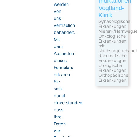
Indikationen
werden
Vogtland-
von
Klinik
uns
Gynäkologische
vertraulich
Erkrankungen
Nieren-/Harnwegs
behandelt.
Onkologische
Mit
Erkrankungen
mit
dem
Nachsorgebehand
Absenden
Rheumatische
Erkrankungen
dieses
Urologische
Formulars
Erkrankungen
erklären
Orthopädische
Erkrankungen
Sie
sich
damit
einverstanden,
dass
Ihre
Daten
zur