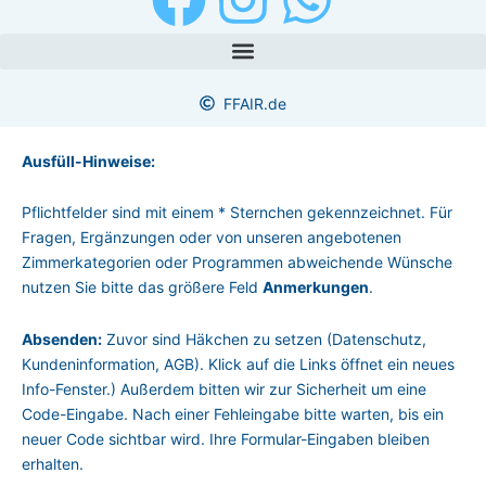
a
n
h
c
s
a
FFAIR.de
e
t
t
Ausfüll-Hinweise:
b
a
s
Pflichtfelder sind mit einem * Sternchen gekennzeichnet. Für
Fragen, Ergänzungen oder von unseren angebotenen
o
g
a
Zimmerkategorien oder Programmen abweichende Wünsche
nutzen Sie bitte das größere Feld
An­mer­kun­gen
.
o
r
p
Absenden:
Zuvor sind Häk­chen zu setzen (Datenschutz,
k
a
p
Kunden­information, AGB). Klick auf die Links öffnet ein neues
Info-Fenster.) Außerdem bitten wir zur Sicher­heit um eine
m
Code-Eingabe. Nach einer Fehleingabe bitte warten, bis ein
neuer Code sichtbar wird. Ihre Formular-Eingaben bleiben
erhalten.