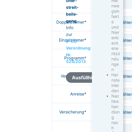
Har
cher­
nwe
streit­
gsin
bei­le­
fekt
gung
e
Doppelzimmer*
und
Info
Nier
zur
enb
Einzelzimmer*
►
EU-
eck
Verordnung
ene
ntzü
Nr.
Programm*
ndu
524/2013
nge
n
Har
Verpflegung*
Ausfüllhinweise
nste
inlei
den
Anreise*
Nac
hbe
han
dlun
Versicherung*
g
nac
h