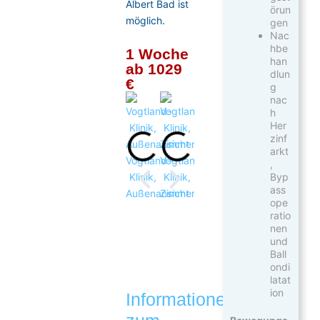
Albert Bad ist
örun
möglich.
gen
Nac
hbe
1 Woche
han
ab 1029
dlun
€
g
nac
h
Her
zinf
arkt
Vogtland-
Vogtland-
Vogtland-
,
Klinik,
Klinik,
Klinik,
Byp
ass
Außenansicht
Zimmer
Vogtland-
Terrassenrestauran
ope
Klinik,
ratio
Blick
nen
und
von
Ball
oben
ondi
latat
ion
Informationen