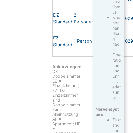
uma
tism
us
DZ
2
Nac
VP
1029
Standard
Personen
hbe
han
dlun
EZ
g
1 Person
VP
1029
nac
Standard
h
Ope
ratio
nen
Abkürzungen:
und
DZ =
Doppelzimmer;
Unf
EZ =
allv
Einzelzimmer;
erlet
EZ=DZ =
zun
Einzelzimmer
gen
sind
Doppelzimmer
Nervensyst
zur
Alleinnutzung;
em:
AP =
Zust
Apartment; HP
and
=
nac