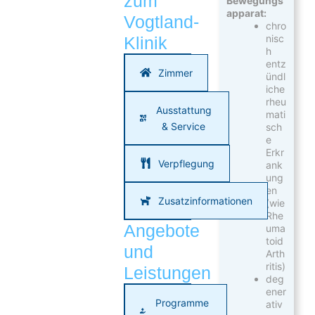
zum
Bewegungs
apparat:
Vogtland-
chro
nisc
Klinik
h
entz
Zimmer
ündl
iche
rheu
Ausstattung
mati
& Service
sch
e
Erkr
Verpflegung
ank
ung
en
Zusatzinformationen
(wie
Rhe
Angebote
uma
toid
und
Arth
ritis)
Leistungen
deg
ener
Programme
ativ