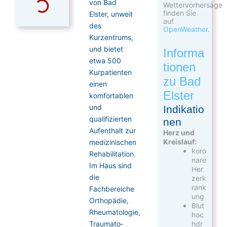
von Bad
Wettervorhersage
finden Sie
Elster, unweit
auf
des
OpenWeather.
Kurzentrums,
und bietet
Informa
etwa 500
tionen
Kurpatienten
zu Bad
einen
Elster
komfortablen
und
Indikatio
qualifizierten
nen
Aufenthalt zur
Herz und
Kreislauf:
medizinischen
koro
Rehabilitation.
nare
Im Haus sind
Her
die
zerk
rank
Fachbereiche
ung
Orthopädie,
Blut
Rheumatologie,
hoc
hdr
Traumato­