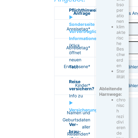
bso
per
Pflichthinweise:
Anfrage
unverbindliches A
atio
►
nen
Sonderseite
klim
Anreisetag*
Vorvertragliche
akte
risc
Informationen
he
(Klick
Abreisetag*
Bes
öffnet
chw
neuen
erd
en
Erwachsene*
Tab)
Ster
ilität
Reise
Kinder*
versichern?
Ableitende
Harnwege:
Info zu
chro
►
nisc
Versicherungsvarianten
h
Namen und
rezi
Geburtsdaten
divi
Ver­
aller
eren
brau­
de
Reisenden*