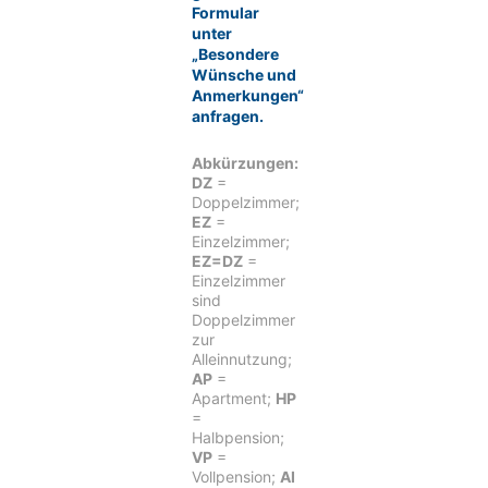
Formular
unter
„Besondere
Wünsche und
Anmerkungen“
anfragen.​
Abkürzungen:
DZ
=
Doppelzimmer;
EZ
=
Einzelzimmer;
EZ=DZ
=
Einzelzimmer
sind
Doppelzimmer
zur
Alleinnutzung;
AP
=
Apartment;
HP
=
Halbpension;
VP
=
Vollpension;
AI