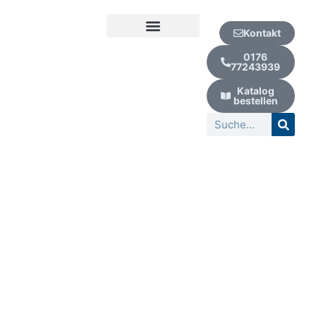
Zum
Inhalt
Kontakt
springen
Kur | Urlaub | Wellness
0176
77243939
Katalog
bestellen
Suche