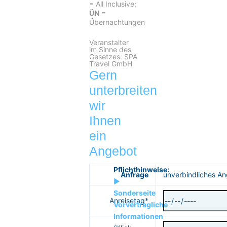
= All Inclusive;
ÜN
=
Übernachtungen
Veranstalter
im Sinne des
Gesetzes: SPA
Travel GmbH
Gern
unterbreiten
wir
Ihnen
ein
Angebot
Pflichthinweise:
Anfrage
unverbindliches A
►
Sonderseite
Anreisetag*
Vorvertragliche
Informationen