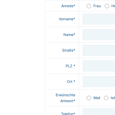
Anrede*
Frau
H
Vorname*
Name*
Straße*
PLZ *
Ort *
Erwünschte
Mail
te
Antwort*
Telefon*