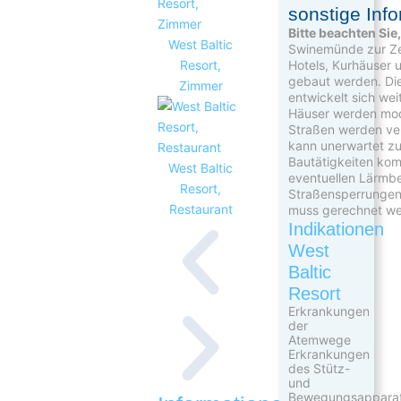
sonstige Inf
Bitte beachten Sie
West Baltic
Swinemünde zur Ze
Resort,
Hotels, Kurhäuser
gebaut werden. Di
Zimmer
entwickelt sich weit
Häuser werden mode
Straßen werden ve
kann unerwartet z
Bautätigkeiten ko
West Baltic
eventuellen Lärmb
Resort,
Straßensperrungen 
Restaurant
muss gerechnet we
Indikationen
West
Baltic
Resort
Erkrankungen
der
Atemwege
Erkrankungen
des Stütz-
und
Bewegungsappara