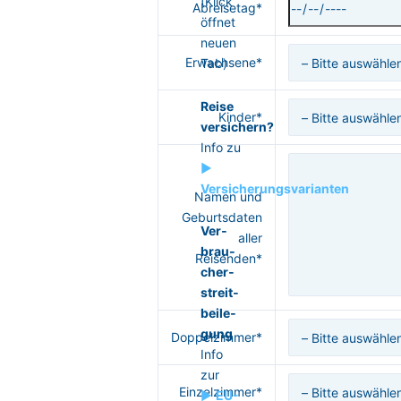
(Klick
Abreisetag*
öffnet
neuen
Erwachsene*
Tab)
Reise
Kinder*
versichern?
Info zu
►
Versicherungsvarianten
Namen und
Geburtsdaten
Ver­
aller
brau­
Reisenden*
cher­
streit­
bei­le­
gung
Doppelzimmer*
Info
zur
Einzelzimmer*
►
EU-