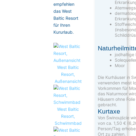
Erkrankun
empfehlen
Atemwegs
das West
dermatolo
Baltic Resort
Erkrankun
Stoffwech
für Ihren
(insbesond
Kururlaub.
Schilddrü
Naturheilmitt
jodhaltige
Solequelle
Moor
West Baltic
Resort,
Die Kurhäuser in 
Außenansicht
verwenden meist l
Vorkommen für Mo
das Naturmoor wird
Häusern ohne Folie
gebracht.
West Baltic
Kurtaxe
Resort,
Von Świnoujście wi
Schwimmbad
von ca. 1,50 € (6,
Person/Tag erhoben
Ort zu zahlen.