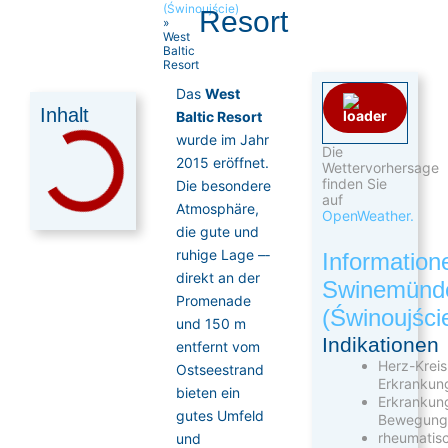
(Świnoujście)
Resort
»
West
Baltic
Resort
Das
West
Inhalt
Baltic Resort
wurde im Jahr
Die
2015 eröffnet.
Wettervorhersage
finden Sie
Die besondere
auf
Atmosphäre,
OpenWeather.
die gute und
ruhige Lage ­–­
Information
direkt an der
Swinemünd
Promenade
(Świnoujści
und 150 m
Indikationen
entfernt vom
Herz-Kreis
Ostseestrand
Erkrankun
bieten ein
Erkrankun
gutes Umfeld
Bewegungs
rheumatis
und