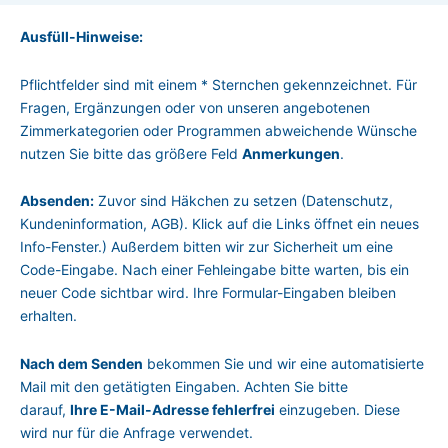
o
g
a
o
r
p
Ausfüll-Hinweise:
k
a
p
m
Pflichtfelder sind mit einem * Sternchen gekennzeichnet. Für
Fragen, Ergänzungen oder von unseren angebotenen
Zimmerkategorien oder Programmen abweichende Wünsche
nutzen Sie bitte das größere Feld
An­mer­kun­gen
.
Absenden:
Zuvor sind Häk­chen zu setzen (Datenschutz,
Kunden­information, AGB). Klick auf die Links öffnet ein neues
Info-Fenster.) Außerdem bitten wir zur Sicher­heit um eine
Code-Eingabe. Nach einer Fehleingabe bitte warten, bis ein
neuer Code sichtbar wird. Ihre Formular-Eingaben bleiben
erhalten.
Nach dem Senden
bekommen Sie und wir eine automatisierte
Mail mit den getätigten Eingaben. Achten Sie bitte
darauf,
Ihre E-Mail-Adresse fehlerfrei
einzugeben. Diese
wird nur für die Anfrage verwendet.