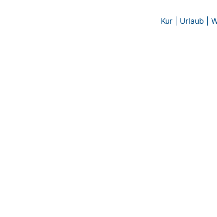
Zum
Inhalt
Kur | Urlaub | 
springen