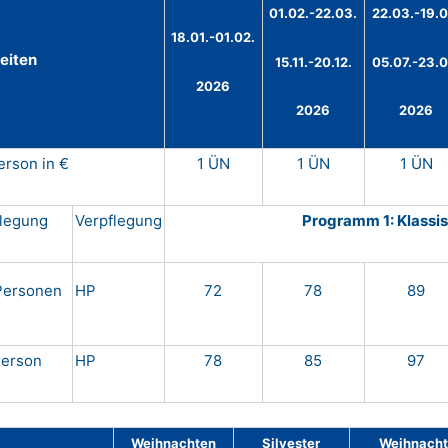
01.02.-22.03.
22.03.-19.0
18.01.-01.02.
eiten
15.11.-20.12.
05.07.-23.0
2026
2026
2026
erson in €
1 ÜN
1 ÜN
1 ÜN
legung
Verpflegung
Programm 1: Klassi
Personen
HP
72
78
89
Person
HP
78
85
97
Weihnachten
Silvester
Weihnachte