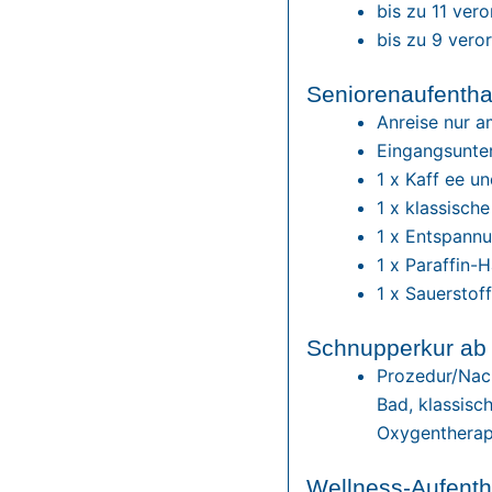
bis zu 11 ve
bis zu 9 ver
Seniorenaufentha
Anreise nur a
Eingangsunte
1 x Kaff ee u
1 x klassisch
1 x Entspann
1 x Paraffin
1 x Sauerstof
Schnupperkur ab
Prozedur/Nach
Bad, klassisc
Oxygentherap
Wellness-Aufenth