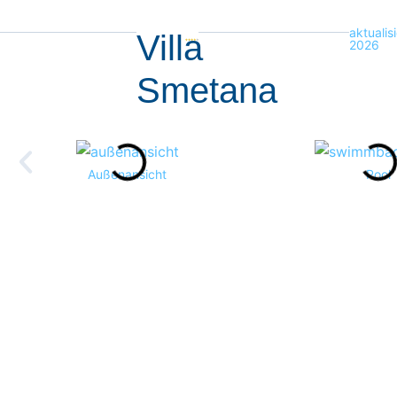
aktualis
Villa
2026
Smetana
Außenansicht
Pool