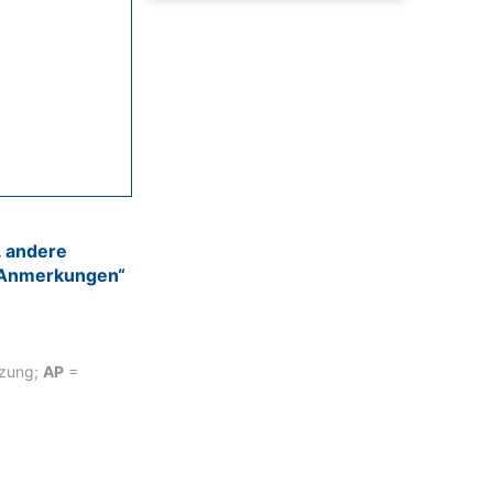
 andere
 Anmerkungen“
tzung;
AP
=