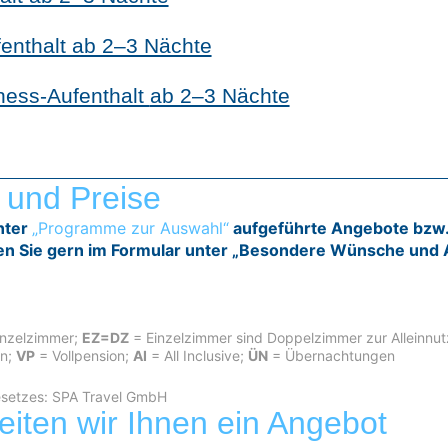
enthalt ab 2–3 Nächte
ness-Aufenthalt
ab 2–3 Nächte
 und Preise
nter
„Programme zur Auswahl“
aufgeführte Angebote bzw.
n Sie gern im Formular unter „Besondere Wünsche und
inzelzimmer;
EZ=DZ
= Einzelzimmer sind Doppelzimmer zur Alleinnu
on;
VP
= Vollpension;
AI
= All Inclusive;
ÜN
= Übernachtungen
Gesetzes: SPA Travel GmbH
eiten wir Ihnen ein Angebot