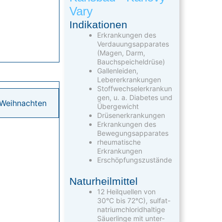
Vary
Indikationen
Erkrankungen des
Verdauungsapparates
(Magen, Darm,
Bauchspeicheldrüse)
Gallenleiden,
Lebererkrankungen
Stoffwechselerkrankun
gen, u. a. Diabetes und
Weihnachten
Übergewicht
Drüsenerkrankungen
Erkrankungen des
Bewegungs­apparates
rheumatische
Erkrankungen
Erschöpfungszustände
Naturheilmittel
12 Heilquellen von
30°C bis 72°C), sulfat-
natrium­chlorid­hal­tige
Säuer­linge mit unter­