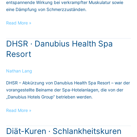
entspannende Wirkung bei verkrampfter Muskulatur sowie
eine Dämpfung von Schmerzzuständen.
Read More »
DHSR · Danubius Health Spa
DHSR
·
Resort
Danubius
Health
Spa
Nathan Lang
Resort
DHSR – Abkürzung von Danubius Health Spa Resort – war der
vorangestellte Beiname der Spa-Hotelanlagen, die von der
„Danubius Hotels Group“ betrieben werden.
Read More »
Diät-Kuren · Schlankheitskuren
Diät-
Kuren