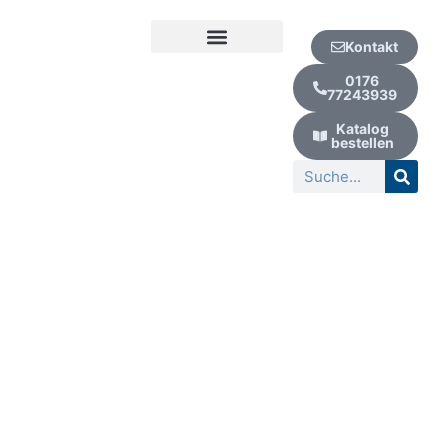
Zum
Inhalt
Kontakt
springen
Kur | Urlaub | Wellness
0176
77243939
Katalog
bestellen
Suche