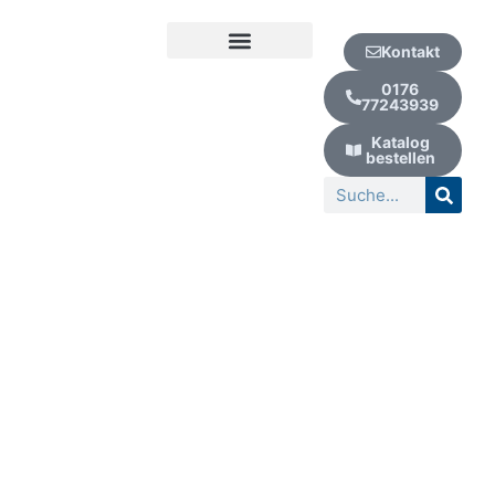
Zum
Post
Inhalt
pagination
Kontakt
springen
Kur | Urlaub | Wellness
0176
77243939
Katalog
bestellen
Suche