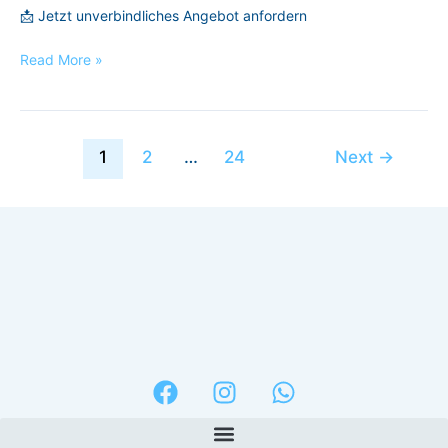
📩 Jetzt unverbindliches Angebot anfordern
Read More »
1
2
…
24
Next
→
F
I
W
a
n
h
c
s
a