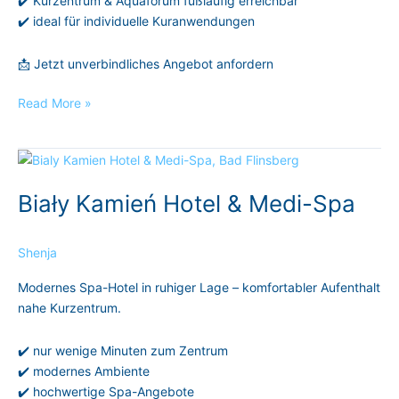
✔️ Kurzentrum & Aquaforum fußläufig erreichbar
✔️ ideal für individuelle Kuranwendungen
📩 Jetzt unverbindliches Angebot anfordern
Read More »
Biały
Kamień
Biały Kamień Hotel & Medi-Spa
Hotel
&
Medi-
Shenja
Spa
Modernes Spa-Hotel in ruhiger Lage – komfortabler Aufenthalt
nahe Kurzentrum.
✔️ nur wenige Minuten zum Zentrum
✔️ modernes Ambiente
✔️ hochwertige Spa-Angebote