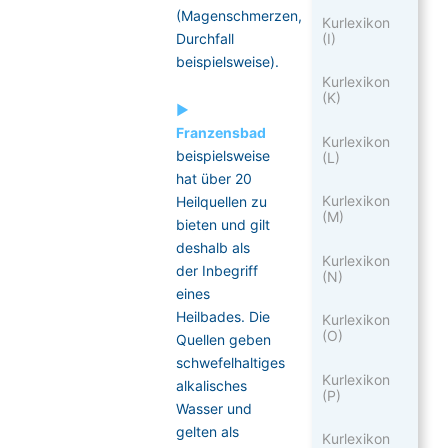
(Magenschmerzen,
Kurlexikon
(I)
Durchfall
beispielsweise).
Kurlexikon
(K)
►
Franzensbad
Kurlexikon
beispielsweise
(L)
hat über 20
Kurlexikon
Heilquellen zu
(M)
bieten und gilt
deshalb als
Kurlexikon
der Inbegriff
(N)
eines
Heilbades. Die
Kurlexikon
(O)
Quellen geben
schwefelhaltiges
Kurlexikon
alkalisches
(P)
Wasser und
gelten als
Kurlexikon