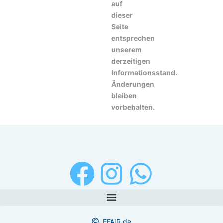
auf
dieser
Seite
entsprechen
unserem
derzeitigen
Informationsstand.
Änderungen
bleiben
vorbehalten.
F
I
W
a
n
h
c
s
a
FFAIR.de