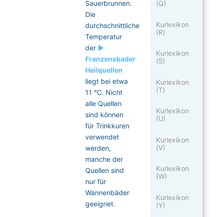
Sauerbrunnen.
(Q)
Die
Kurlexikon
durchschnittliche
(R)
Temperatur
der
►
Kurlexikon
Franzensbader
(S)
Heilquellen
liegt bei etwa
Kurlexikon
(T)
11 °C. Nicht
alle Quellen
Kurlexikon
sind können
(U)
für Trinkkuren
verwendet
Kurlexikon
(V)
werden,
manche der
Kurlexikon
Quellen sind
(W)
nur für
Wannenbäder
Kurlexikon
geeignet.
(Y)