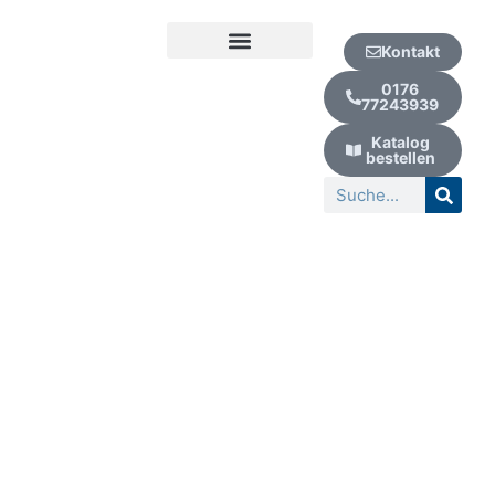
Zum
Inhalt
Kontakt
springen
Kur | Urlaub | Wellness
0176
77243939
Katalog
bestellen
Suche