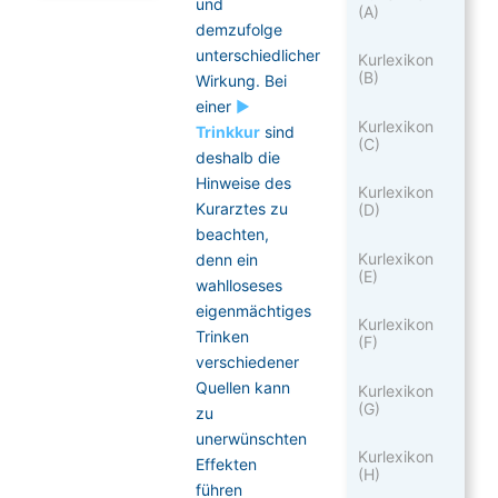
und
(A)
demzufolge
unterschiedlicher
Kurlexikon
(B)
Wirkung. Bei
einer
►
Kurlexikon
Trinkkur
sind
(C)
deshalb die
Hinweise des
Kurlexikon
Kurarztes zu
(D)
beachten,
Kurlexikon
denn ein
(E)
wahlloseses
eigenmächtiges
Kurlexikon
Trinken
(F)
verschiedener
Quellen kann
Kurlexikon
(G)
zu
unerwünschten
Kurlexikon
Effekten
(H)
führen