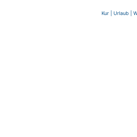
Zum
Inhalt
Kur | Urlaub | 
springen